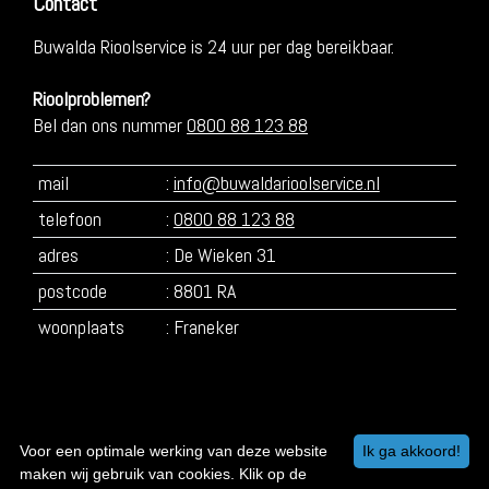
Contact
Buwalda Rioolservice is 24 uur per dag bereikbaar.
Rioolproblemen?
Bel dan ons nummer
0800 88 123 88
mail
:
info@buwaldarioolservice.nl
telefoon
:
0800 88 123 88
adres
: De Wieken 31
postcode
: 8801 RA
woonplaats
: Franeker
Voor een optimale werking van deze website
Ik ga akkoord!
maken wij gebruik van cookies. Klik op de
© 2026 Buwalda Rioolservice | Franeker